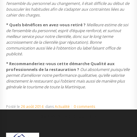
l’ensemble du personnel au changement, il était difficile au début de
bousculer les habitudes afin de s’adapter aux contraintes liées au
cahier des charges.
* Quels bénéfices en avez-vous retiré ?
Meilleure estime de soi
de l’ensemble du personnel, esprit d’équipe renforcé, et surtout
meilleur service pour notre clientèle, donc sur le long terme
accroissement de la clientèle (par réputation). Bonne
communication aussi liée à l’obtention du label faisant office de
publicité.
* Recommanderiez-vous cette démarche Qualité aux
professionnels de la restauration ?
Oui absolument puisqu’elle
permet d’améliorer notre performance qualitative, qu’elle valorise
directement le restaurant qui l’obtient mais aussi de manière plus
générale le tourisme de toute la Martinique.
Posté le
26 août 2014
dans
Actualité
0 comments
DISPLAY EXTENDED FOOTER