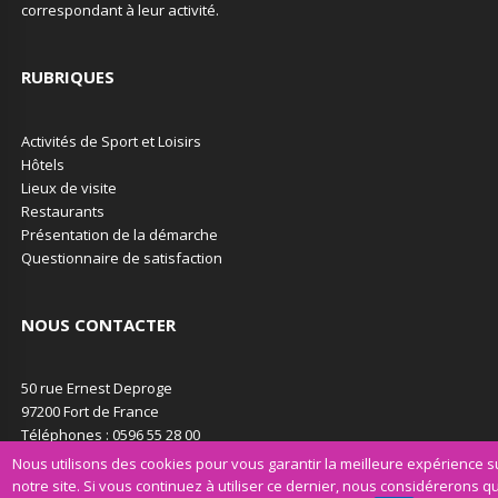
correspondant à leur activité.
RUBRIQUES
Activités de Sport et Loisirs
Hôtels
Lieux de visite
Restaurants
Présentation de la démarche
Questionnaire de satisfaction
NOUS CONTACTER
50 rue Ernest Deproge
97200 Fort de France
Téléphones : 0596 55 28 00
Email : contact@martinique.cci.fr
Nous utilisons des cookies pour vous garantir la meilleure expérience s
notre site. Si vous continuez à utiliser ce dernier, nous considérerons q