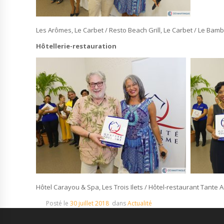
Les Arômes, Le Carbet / Resto Beach Grill, Le Carbet / Le Bam
Hôtellerie-restauration
Hôtel Carayou & Spa, Les Trois Ilets / Hôtel-restaurant Tante A
Posté le
30 juillet 2018
dans
Actualité