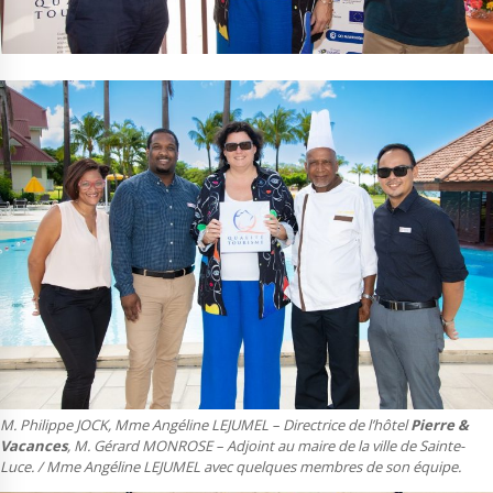
M. Philippe JOCK, Mme Angéline LEJUMEL – Directrice de l’hôtel
Pierre &
Vacances
, M. Gérard MONROSE – Adjoint au maire de la ville de Sainte-
Luce. / Mme Angéline LEJUMEL avec quelques membres de son équipe.