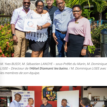
M. Yves BUSSY, M. Sébastien LANOYE – sous-Préfet du Marin, M. Dominique
LISEE – Directeur de l’
Hôtel Diamant les bains
. / M. Dominique LISEE avec
les membres de son équipe.