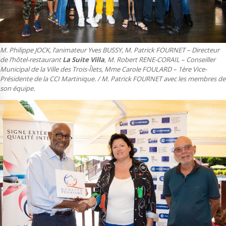
M. Philippe JOCK, l’animateur Yves BUSSY, M. Patrick FOURNET – Directeur
de l’hôtel-restaurant
La Suite Villa
, M. Robert RENE-CORAIL – Conseiller
Municipal de la Ville des Trois-Îlets, Mme Carole FOULARD – 1ère Vice-
Présidente de la CCI Martinique. / M. Patrick FOURNET avec les membres de
son équipe.