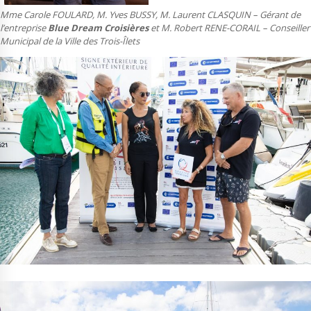
Mme Carole FOULARD, M. Yves BUSSY, M. Laurent CLASQUIN – Gérant de
l’entreprise
Blue Dream Croisières
et M. Robert RENE-CORAIL – Conseiller
Municipal de la Ville des Trois-Îlets